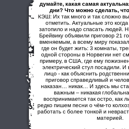
думайте, какая самая актуальн
дни? Что можно сделать, чт
КЭШ: Их так много и так сложно в
отметить. Актуальные это когда
затопило и надо спасать людей. 
Брейвику объявили приговор 21 г
вменяемым, а всему миру показал
где он будет жить: 3 комнаты, тр
одной стороны в Норвегии нет сме
примеру, в США, где ему пожизне
электрический стул посадили. И 
лицо - как объяснить родственн
приговор справедливый и челов
наказан… никак… И здесь мы ст
важным – никакая глобальна
воспринимается так остро, как 
редко пишем песни о чём-то колхо
работать с более тонкой и неврас
материей.