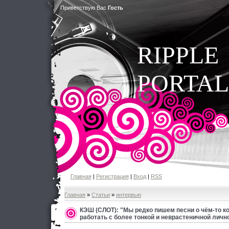
Приветствую Вас
Гость
RIPPLE
PORTAL
Главная
|
Регистрация
|
Вход
|
RSS
Главная
»
Статьи
»
интервью
КЭШ (СЛОТ): "Мы редко пишем песни о чём-то к
работать с более тонкой и неврастеничной личн