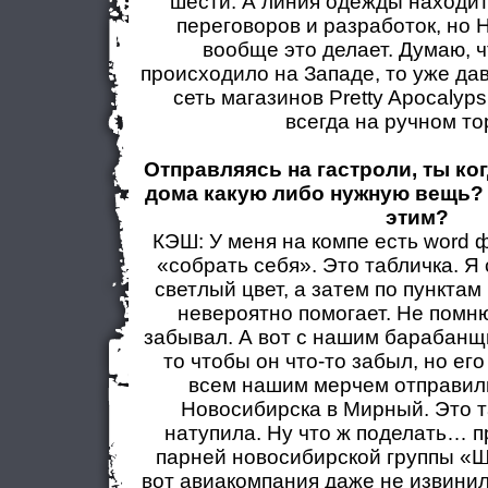
шести. А линия одежды находит
переговоров и разработок, но 
вообще это делает. Думаю, ч
происходило на Западе, то уже да
сеть магазинов Pretty Apocalypsi
всегда на ручном то
Отправляясь на гастроли, ты ко
дома какую либо нужную вещь? 
этим?
КЭШ: У меня на компе есть word 
«собрать себя». Это табличка. Я
светлый цвет, а затем по пунктам
невероятно помогает. Не помню
забывал. А вот с нашим барабанщ
то чтобы он что-то забыл, но его
всем нашим мерчем отправил
Новосибирска в Мирный. Это т
натупила. Ну что ж поделать… п
парней новосибирской группы «Ш
вот авиакомпания даже не извинил