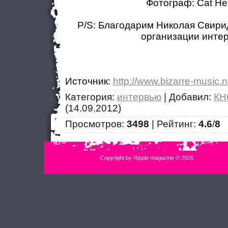
Фотограф: Cat He
P/S: Благодарим Николая Свири
организации инте
Источник
:
http://www.bizarre-music.n
Категория
:
интервью
|
Добавил
:
КН
(14.09.2012)
Просмотров
:
3498
|
Рейтинг
:
4.6
/
8
Copyright by Ripple magazine © 2026