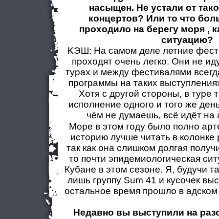
насыщен. Не устали от так
концертов? Или то что бол
проходило на берегу моря , к
ситуацию?
KЭШ: На самом деле летние фес
проходят очень легко. Они не ид
турах и между фестивалями всегда
программы на таких выступлениях
Хотя с другой стороны, в туре 
исполнение одного и того же день
чём не думаешь, всё идёт на
Море в этом году было полно арт
историю лучше читать в колонке ре
так как она слишком долгая получ
то почти эпидемиологическая сит
Кубане в этом сезоне. Я, будучи т
лишь группу Sum 41 и кусочек вы
остальное время прошло в адском
Недавно вы выступили на разо