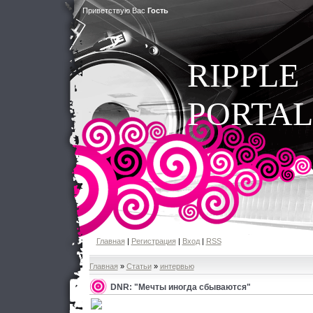
Приветствую Вас
Гость
RIPPLE
PORTAL
Главная
|
Регистрация
|
Вход
|
RSS
Главная
»
Статьи
»
интервью
DNR: "Мечты иногда сбываются"