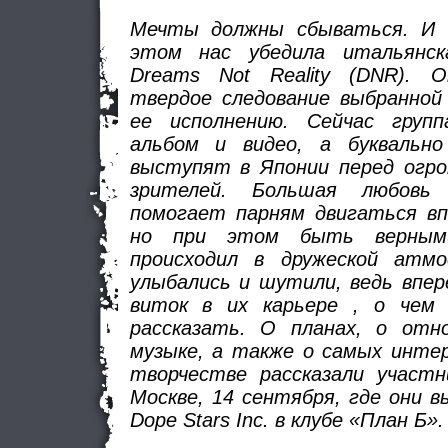
Мечты должны сбываться. И 
этом нас убедила итальянска
Dreams Not Reality (DNR). О
твердое следование выбранной
ее исполнению. Сейчас груп
альбом и видео, а буквально
выступят в Японии перед огр
зрителей. Большая любов
помогает парням двигаться вп
но при этом быть верными
происходил в дружеской атмо
улыбались и шутили, ведь впе
виток в их карьере , о чем 
рассказать. О планах, о отн
музыке, а также о самых инте
творчестве рассказали участ
Москве, 14 сентября, где они 
Dope Stars Inc. в клубе «План Б».