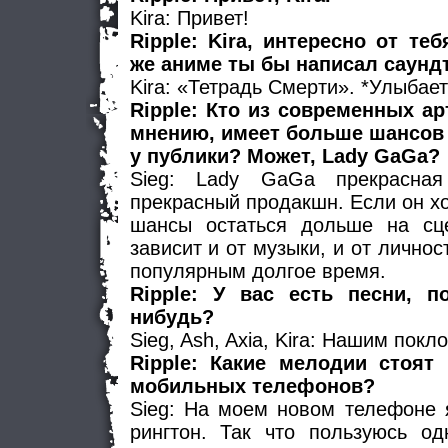
Kira: Привет!
Ripple: Kira, интересно от теб
же аниме ты бы написал саунд
Kira: «Тетрадь Смерти». *Улыбает
Ripple: Кто из современных а
мнению, имеет больше шансов
у публики? Может, Lady GaGa?
Sieg: Lady GaGa прекрасная
прекрасный продакшн. Если он хо
шансы остаться дольше на сц
зависит и от музыки, и от личнос
популярным долгое время.
Ripple: У вас есть песни, п
нибудь?
Sieg, Ash, Axia, Kira: Нашим покл
Ripple: Какие мелодии стоят
мобильных телефонов?
Sieg: На моем новом телефоне 
рингтон. Так что пользуюсь о