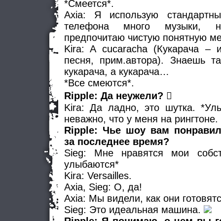
*Смеется*.
Axia: Я использую стандартны
телефона много музыки, 
предпочитаю чистую понятную м
Kira: A cucaracha (Кукарача – 
песня, прим.автора). Знаешь т
кукарача, а кукарача…
*Все смеются*.
Ripple: Да неужели? 
Kira: Да ладно, это шутка. *Ул
неважно, что у меня на рингтоне.
Ripple: Чье шоу вам понрави
за последнее время?
Sieg: Мне нравятся мои собс
улыбаются*
Kira: Versailles.
Axia, Sieg: О, да!
Axia: Мы видели, как они готовят
Sieg: Это идеальная машина.
Ripple: Я понимаю, о чем вы 