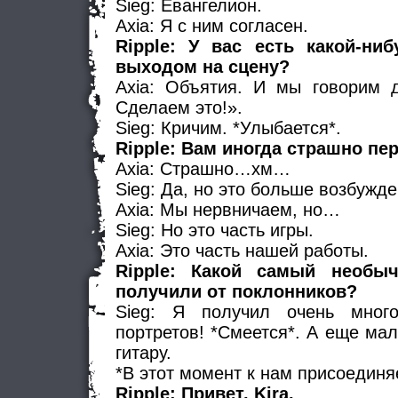
Sieg: Евангелион.
Axia: Я с ним согласен.
Ripple: У вас есть какой-ни
выходом на сцену?
Axia: Объятия. И мы говорим д
Сделаем это!».
Sieg: Кричим. *Улыбается*.
Ripple: Вам иногда страшно п
Axia: Страшно…хм…
Sieg: Да, но это больше возбужде
Axia: Мы нервничаем, но…
Sieg: Но это часть игры.
Axia: Это часть нашей работы.
Ripple: Какой самый необы
получили от поклонников?
Sieg: Я получил очень много
портретов! *Смеется*. А еще ма
гитару.
*В этот момент к нам присоединяе
Ripple: Привет, Kira.