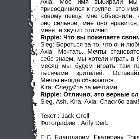
Axia: Мое имя выбирали мы
присоединился к группе, это им
новому певцу, мне объяснили, ч
оно сильное, мне оно нравится
меня, и звучит отлично.
Ripple: Что вы пожелаете сво
Sieg: Бороться за то, что они лю
Axia: Мечтать. Мечты становят
себе знаем, мы хотели играть в Я
месяц мы будем играть там п
тысячами зрителей. Оставайт
Мечты иногда сбываются.
Kira: Следуйте за мечтами.
Ripple: Отлично, это верные сл
Sieg, Ash, Kira, Axia: Спасибо вам
Текст : Jack Grell
Фотографии : Arify Derb
П.С Благодарим Екатерину Ток