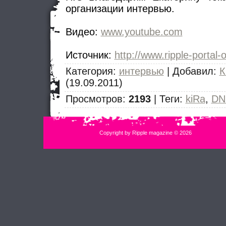
организации интервью.
Видео:
www.youtube.com
Источник
:
http://www.ripple-portal-
Категория
:
интервью
|
Добавил
:
К
(19.09.2011)
Просмотров
:
2193
|
Теги
:
kiRa
,
DN
Copyright by Ripple magazine © 2026