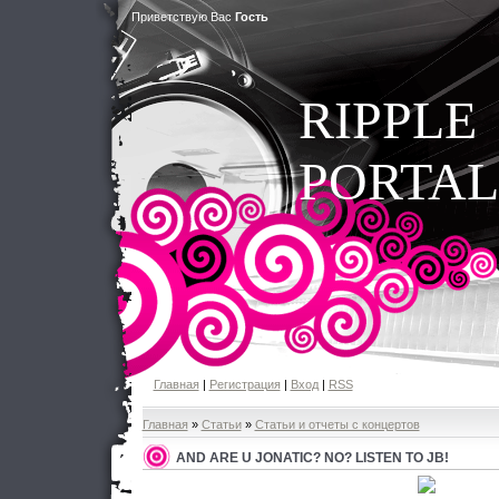
Приветствую Вас
Гость
RIPPLE
PORTAL
Главная
|
Регистрация
|
Вход
|
RSS
Главная
»
Статьи
»
Статьи и отчеты с концертов
AND ARE U JONATIC? NO? LISTEN TO JB!