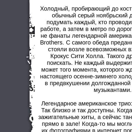
Холодный, пробирающий до кост
обычный серый ноябрьский д
подумать каждый, кто проводил
работе, а затем в метро по доро
не фанаты легендарной америка
Brothers. С самого обеда предан
стояли возле всевозможных в
Крокус Сити Холла. Такого д
поискать. Не каждый выдержи
может того момента, которого жд
настоящего осенне-зимнего холо
в предвкушении долгожданной 
музыкантами.
Легендарное американское трио:
Так близко и так доступны. Когд
зажигательные хиты, а сейчас та
прямо в зале! Когда-то мы мог
их фотографиями в интернет по