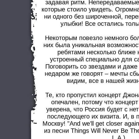
задавая ритм. Непередаваемые
которые стоило увидеть. Огромн
ни одного без широченной, пер
улыбки! Все остались тол
Некоторым повезло немного бол
них была уникальная возможнос
ребятами несколько ближе 
устроенный специально для с
Поговорить со звездами и даже 
недаром же говорят – мечты сб
видим, все в нашей жиз
Те, кто пропустил концерт Джо
опечален, потому что концер
уверена, что Россия будет с не
последующего их визита. И, в 
Москву! "And we’ll get closer agai
из песни Things Will Never Be T
L.A.)