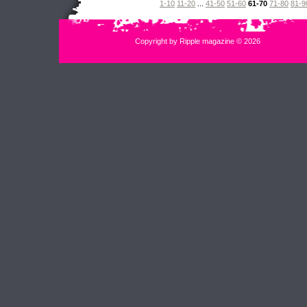
1-10
11-20
...
41-50
51-60
61-70
71-80
81-9
Copyright by Ripple magazine © 2026