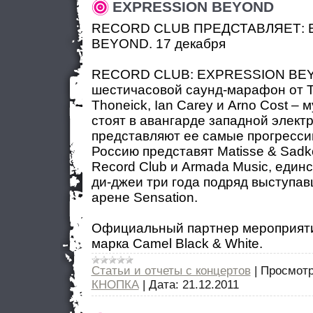
EXPRESSION BEYOND
RECORD CLUB ПРЕДСТАВЛЯЕТ: 
BEYOND. 17 декабря
RECORD CLUB: EXPRESSION BEY
шестичасовой саунд-марафон от T
Thoneick, Ian Carey и Arno Cost – 
стоят в авангарде западной элект
представляют ее самые прогресси
Россию представят Matisse & Sadk
Record Club и Armada Music, един
ди-джеи три года подряд выступав
арене Sensation.
Официальный партнер мероприяти
марка Camel Black & White.
Статьи и отчеты с концертов
|
Просмотр
КНОПКА
|
Дата:
21.12.2011