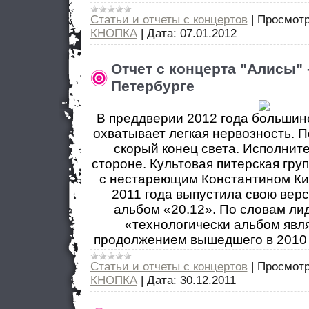
Статьи и отчеты с концертов
|
Просмотр
КНОПКА
|
Дата:
07.01.2012
Отчет с концерта "Алисы" -
Петербурге
В преддверии 2012 года большин
охватывает легкая нервозность.
скорый конец света. Исполните
стороне. Культовая питерская гру
с нестареющим Константином Ки
2011 года выпустила свою верс
альбом «20.12». По словам лид
«технологически альбом явл
продолжением вышедшего в 2010 
Статьи и отчеты с концертов
|
Просмотр
КНОПКА
|
Дата:
30.12.2011