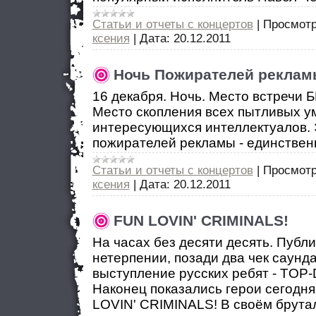
Статьи и отчеты с концертов
|
Просмотр
ксения
|
Дата:
20.12.2011
Ночь Пожирателей реклам
16 декабря. Ночь. Место встречи Б
Место скопления всех пытливых у
интересующихся интеллектуалов. 
пожирателей рекламы - единственн
Статьи и отчеты с концертов
|
Просмотр
ксения
|
Дата:
20.12.2011
FUN LOVIN' CRIMINALS!
На часах без десяти десять. Публи
нетерпении, позади два чек саунд
выступление русских ребят - TOP
Наконец показались герои сегодня
LOVIN' CRIMINALS! В своём брута