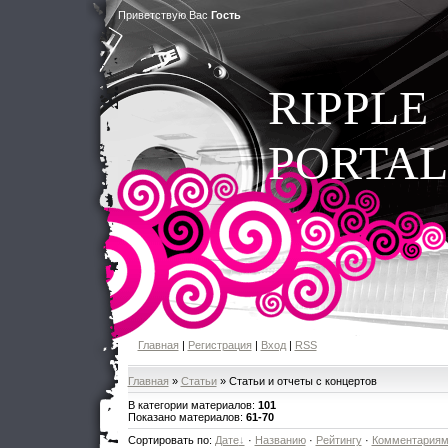
Приветствую Вас
Гость
RIPPLE
PORTAL
Главная
|
Регистрация
|
Вход
|
RSS
Главная
»
Статьи
» Статьи и отчеты с концертов
В категории материалов
:
101
Показано материалов
:
61-70
Сортировать по
:
Дате
·
Названию
·
Рейтингу
·
Комментария