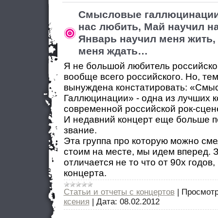
Смысловые галлюцинации
нас любить, Май научил на
Январь научил меня жить,
меня ждать…
Я не большой любитель российског
вообще всего российского. Но, тем
вынуждена констатировать: «Смы
Галлюцинации» - одна из лучших 
современной российской рок-сцен
И недавний концерт еще больше п
звание.
Эта группа про которую можно сме
стоим на месте, мы идем вперед. 
отличается не то что от 90х годов
концерта.
Статьи и отчеты с концертов
|
Просмотр
ксения
|
Дата:
08.02.2012