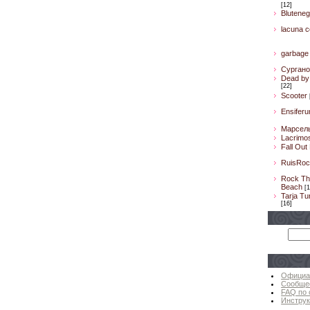
[12]
Bluteneg
lacuna co
garbage
Сургано
Dead by 
[22]
Scooter
Ensifer
Марсел
Lacrimo
Fall Out
RuisRoc
Rock Th
Beach
[1
Tarja Tu
[16]
Официа
Сообще
FAQ по 
Инструк