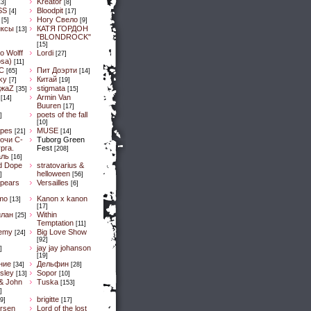
Kreator
13]
[8]
SS
Bloodpit
[4]
[17]
Ногу Свело
[5]
[9]
иксы
КАТЯ ГОРДОН
[13]
"BLONDROCK"
[15]
lo Wolff
Lordi
[27]
osa)
[11]
C
Пит Доэрти
[65]
[14]
Sky
Китай
[7]
[19]
ДжaZ
stigmata
[35]
[15]
Armin Van
[14]
Buuren
[17]
poets of the fall
]
[10]
pes
MUSE
[21]
[14]
очи С-
Tuborg Green
рга.
Fest
[208]
аль
[16]
d Dope
stratovarius &
helloween
]
[56]
spears
Versailles
[6]
mo
Kanon x kanon
[13]
[17]
илан
Within
[25]
Temptation
[11]
emy
Big Love Show
[24]
[92]
jay jay johanson
]
[19]
ние
Дельфин
[34]
[28]
sley
Sopor
[13]
[10]
& John
Tuska
[153]
]
brigitte
9]
[17]
ersen
Lord of the lost