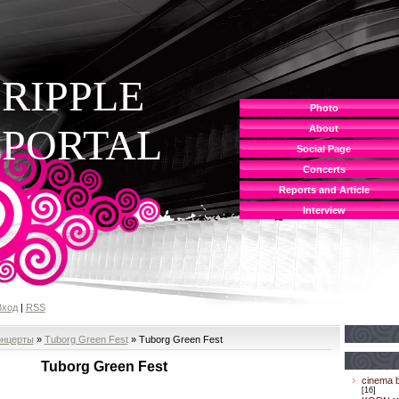
RIPPLE
Photo
PORTAL
About
Social Page
Concerts
Reports and Article
Interview
Вход
|
RSS
онцерты
»
Tuborg Green Fest
» Tuborg Green Fest
Tuborg Green Fest
cinema b
[16]