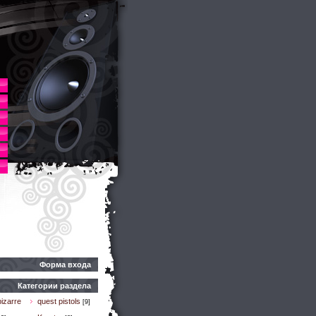
Форма входа
Категории раздела
izarre
quest pistols
[9]