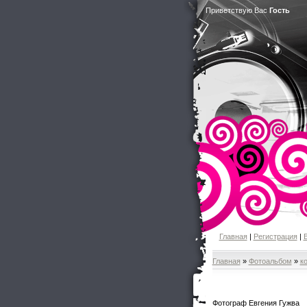
Приветствую Вас
Гость
Главная
|
Регистрация
|
Главная
»
Фотоальбом
»
к
Фотограф Евгения Гужва