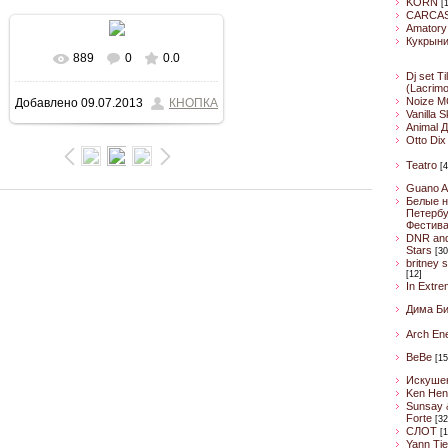
KORN
[
CARCA
Amatory
Кукрын
889
0
0.0
В реальном размере
Dj set Ti
(Lacrim
Noize M
Добавлено
09.07.2013
КНОПКА
800x450
/ 93.2Kb
Vanilla 
Animal 
Otto Dix
Teatro
[4
Guano A
Белые н
Петербу
Фестив
DNR an
Stars
[30
britney 
[12]
In Extre
Дима Б
Arch En
BeBe
[15
Искуше
Ken Hen
Sunsay 
Forte
[32
CЛОТ
[1
Yann Ti