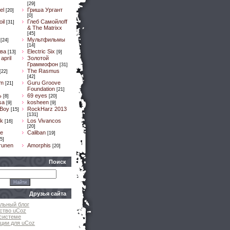
[29]
el
Гриша Ургант
[20]
[0]
il
Глеб Самойлоff
[31]
& The Matrixx
[45]
Мультфильмы
[24]
[14]
ва
Electric Six
[13]
[9]
april
Золотой
Граммофон
[31]
The Rasmus
[22]
[42]
um
Guru Groove
[21]
Foundation
[21]
ь
69 eyes
[8]
[20]
sa
kosheen
[9]
[9]
 Boy
RockHarz 2013
[15]
[131]
k
Los Vivancos
[16]
[20]
e
Caliban
[19]
5]
runen
Amorphis
[20]
Поиск
Друзья сайта
льный блог
ство uCoz
системе
ции для uCoz