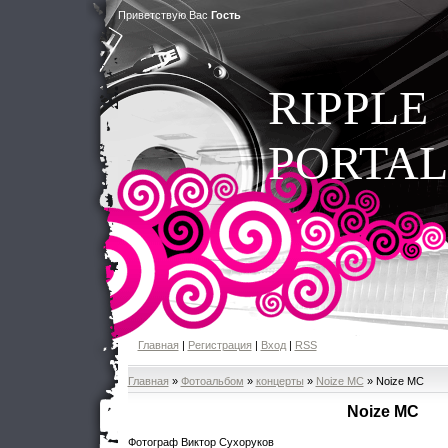
Приветствую Вас
Гость
RIPPLE
PORTAL
Главная
|
Регистрация
|
Вход
|
RSS
Главная
»
Фотоальбом
»
концерты
»
Noize MC
» Noize MC
Noize MC
Фотограф Виктор Сухоруков