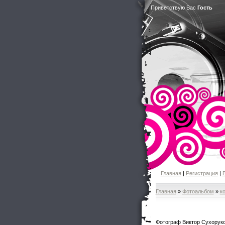
Приветствую Вас
Гость
Главная
|
Регистрация
|
Главная
»
Фотоальбом
»
к
Фотограф Виктор Сухорук