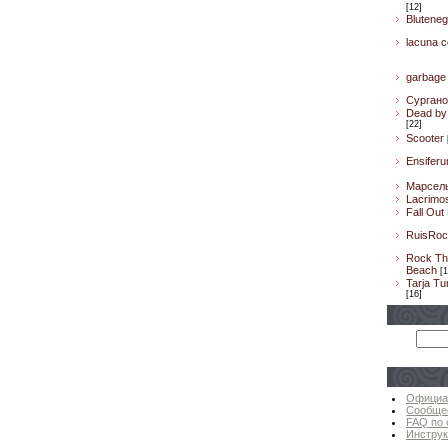
[12]
Bluteneg
lacuna co
garbage
Сургано
Dead by 
[22]
Scooter
Ensifer
Марсел
Lacrimo
Fall Out
RuisRoc
Rock Th
Beach
[1
Tarja Tu
[16]
Официа
Сообще
FAQ по 
Инструк