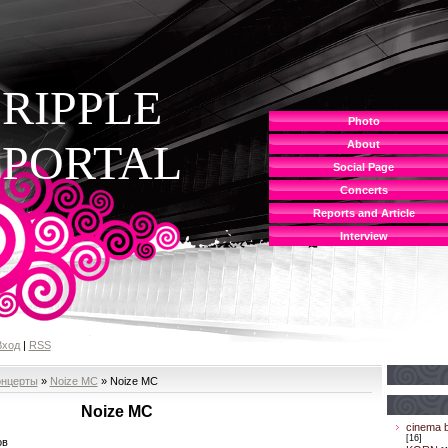
RIPPLE
Photo
PORTAL
About
Social Page
Concerts
Reports and Article
Interview
Вход
|
RSS
онцерты
»
Noize MC
» Noize MC
Noize MC
cinema b
[16]
ов