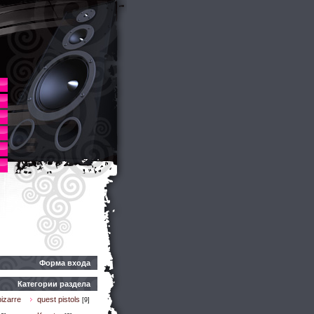
Форма входа
Категории раздела
izarre
quest pistols
[9]