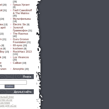
[29]
el
Гриша Ургант
[20]
[0]
il
Глеб Самойлоff
[31]
& The Matrixx
[45]
Мультфильмы
[24]
[14]
ва
Electric Six
[13]
[9]
april
Золотой
Граммофон
[31]
The Rasmus
[22]
[42]
um
Guru Groove
[21]
Foundation
[21]
ь
69 eyes
[8]
[20]
sa
kosheen
[9]
[9]
 Boy
RockHarz 2013
[15]
[131]
k
Los Vivancos
[16]
[20]
e
Caliban
[19]
5]
runen
Amorphis
[20]
Поиск
Друзья сайта
льный блог
ство uCoz
системе
ции для uCoz