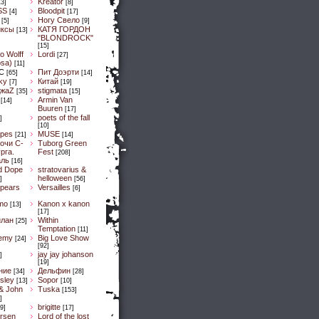
Kreator
13]
[8]
SS
Bloodpit
[4]
[17]
Ногу Свело
[5]
[9]
иксы
КАТЯ ГОРДОН
[13]
"BLONDROCK"
[15]
lo Wolff
Lordi
[27]
osa)
[11]
C
Пит Доэрти
[65]
[14]
Sky
Китай
[7]
[19]
ДжaZ
stigmata
[35]
[15]
Armin Van
[14]
Buuren
[17]
poets of the fall
]
[10]
pes
MUSE
[21]
[14]
очи С-
Tuborg Green
рга.
Fest
[208]
аль
[16]
d Dope
stratovarius &
helloween
]
[56]
spears
Versailles
[6]
mo
Kanon x kanon
[13]
[17]
илан
Within
[25]
Temptation
[11]
emy
Big Love Show
[24]
[92]
jay jay johanson
]
[19]
ние
Дельфин
[34]
[28]
sley
Sopor
[13]
[10]
& John
Tuska
[153]
]
brigitte
9]
[17]
ersen
Lord of the lost