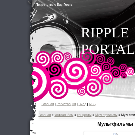
Приветствую Вас
Гость
RIPPLE
PORTAL
Главная
|
Регистрация
|
Вход
|
RSS
Главная
»
Фотоальбом
»
концерты
»
Мультфильмы
» Мультф
Мультфильмы