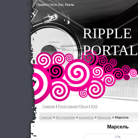
Приветствую Вас
Гость
RIPPLE
PORTAL
Главная
|
Регистрация
|
Вход
|
RSS
Главная
»
Фотоальбом
»
концерты
»
Марсель
» Марсель
Марсель