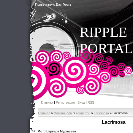
Приветствую Вас
Гость
RIPPLE
PORTAL
Главная
|
Регистрация
|
Вход
|
RSS
Главная
»
Фотоальбом
»
концерты
»
Lacrimosa
» Lacrimosa
Lacrimosa
Фото Варвара Мурашева