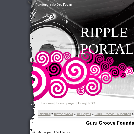
Приветствую Вас
Гость
RIPPLE
PORTAL
Главная
|
Регистрация
|
Вход
|
RSS
Главная
»
Фотоальбом
»
концерты
»
Guru Groove Foundation
»
Guru Groove Founda
Фотограф Cat Heroin