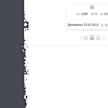
1286
0
0.
В реальном разме
Добавлено
23.01.2013
К
640x448
/ 52.9Kb