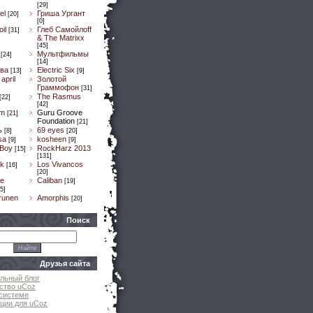
[29]
el
Гриша Ургант
[20]
[0]
il
Глеб Самойлоff
[31]
& The Matrixx
[45]
Мультфильмы
[24]
[14]
ва
Electric Six
[13]
[9]
april
Золотой
Граммофон
[31]
The Rasmus
[22]
[42]
um
Guru Groove
[21]
Foundation
[21]
ь
69 eyes
[8]
[20]
sa
kosheen
[9]
[9]
 Boy
RockHarz 2013
[15]
[131]
k
Los Vivancos
[16]
[20]
e
Caliban
[19]
5]
runen
Amorphis
[20]
Поиск
Друзья сайта
льный блог
ство uCoz
системе
ции для uCoz