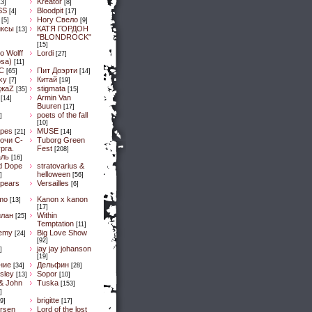
Kreator
13]
[8]
SS
Bloodpit
[4]
[17]
Ногу Свело
[5]
[9]
иксы
КАТЯ ГОРДОН
[13]
"BLONDROCK"
[15]
lo Wolff
Lordi
[27]
osa)
[11]
C
Пит Доэрти
[65]
[14]
Sky
Китай
[7]
[19]
ДжaZ
stigmata
[35]
[15]
Armin Van
[14]
Buuren
[17]
poets of the fall
]
[10]
pes
MUSE
[21]
[14]
очи С-
Tuborg Green
рга.
Fest
[208]
аль
[16]
d Dope
stratovarius &
helloween
]
[56]
spears
Versailles
[6]
mo
Kanon x kanon
[13]
[17]
илан
Within
[25]
Temptation
[11]
emy
Big Love Show
[24]
[92]
jay jay johanson
]
[19]
ние
Дельфин
[34]
[28]
sley
Sopor
[13]
[10]
& John
Tuska
[153]
]
brigitte
9]
[17]
ersen
Lord of the lost