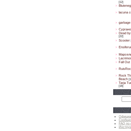
[12]
Bluteneg
lacuna co
garbage
Сургано
Dead by 
[22]
Scooter
Ensifer
Марсел
Lacrimo
Fall Out
RuisRoc
Rock Th
Beach
[1
Tarja Tu
[16]
Официа
Сообще
FAQ по 
Инструк