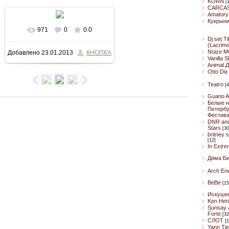
KORN
[
CARCA
Amatory
Кукрын
971
0
0.0
В реальном размере
Dj set Ti
(Lacrim
Noize M
Добавлено
23.01.2013
КНОПКА
624x640
/ 90.6Kb
Vanilla 
Animal 
Otto Dix
Teatro
[4
Guano A
Белые н
Петербу
Фестив
DNR an
Stars
[30
britney 
[12]
In Extre
Дима Б
Arch En
BeBe
[15
Искуше
Ken Hen
Sunsay 
Forte
[32
CЛОТ
[1
Yann Ti