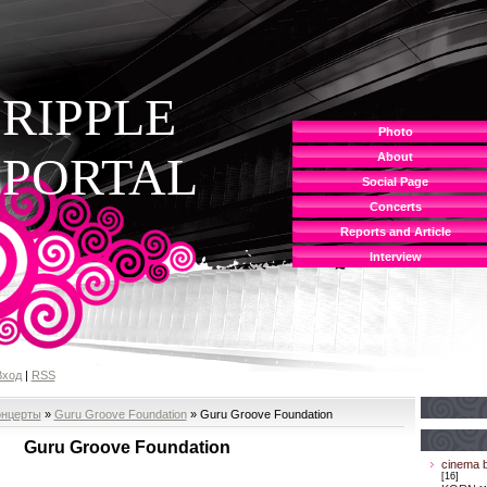
RIPPLE
Photo
PORTAL
About
Social Page
Concerts
Reports and Article
Interview
Вход
|
RSS
онцерты
»
Guru Groove Foundation
» Guru Groove Foundation
Guru Groove Foundation
cinema b
[16]