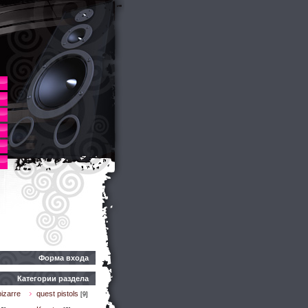
Форма входа
Категории раздела
izarre
quest pistols
[9]