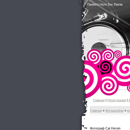
Приветствую Вас
Гость
Главная
|
Регистрация
|
Главная
»
Фотоальбом
»
к
Фотограф Cat Heroin