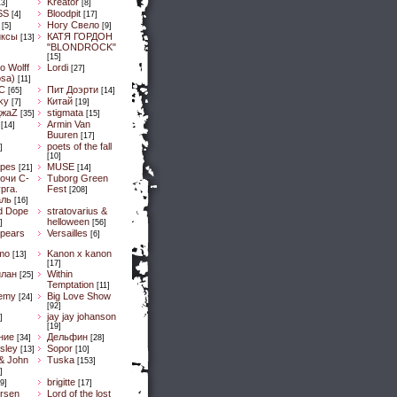
Kreator
13]
[8]
SS
Bloodpit
[4]
[17]
Ногу Свело
[5]
[9]
иксы
КАТЯ ГОРДОН
[13]
"BLONDROCK"
[15]
lo Wolff
Lordi
[27]
osa)
[11]
C
Пит Доэрти
[65]
[14]
Sky
Китай
[7]
[19]
ДжaZ
stigmata
[35]
[15]
Armin Van
[14]
Buuren
[17]
poets of the fall
]
[10]
pes
MUSE
[21]
[14]
очи С-
Tuborg Green
рга.
Fest
[208]
аль
[16]
d Dope
stratovarius &
helloween
]
[56]
spears
Versailles
[6]
mo
Kanon x kanon
[13]
[17]
илан
Within
[25]
Temptation
[11]
emy
Big Love Show
[24]
[92]
jay jay johanson
]
[19]
ние
Дельфин
[34]
[28]
sley
Sopor
[13]
[10]
& John
Tuska
[153]
]
brigitte
9]
[17]
ersen
Lord of the lost