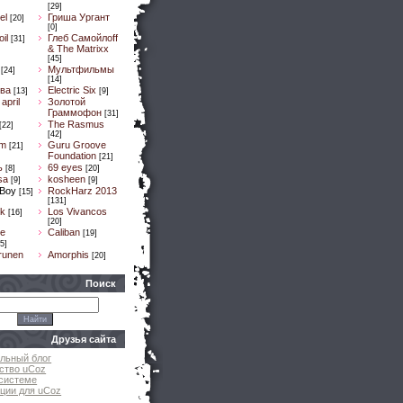
[29]
el
Гриша Ургант
[20]
[0]
il
Глеб Самойлоff
[31]
& The Matrixx
[45]
Мультфильмы
[24]
[14]
ва
Electric Six
[13]
[9]
april
Золотой
Граммофон
[31]
The Rasmus
[22]
[42]
um
Guru Groove
[21]
Foundation
[21]
ь
69 eyes
[8]
[20]
sa
kosheen
[9]
[9]
 Boy
RockHarz 2013
[15]
[131]
k
Los Vivancos
[16]
[20]
e
Caliban
[19]
5]
runen
Amorphis
[20]
Поиск
Друзья сайта
льный блог
ство uCoz
системе
ции для uCoz