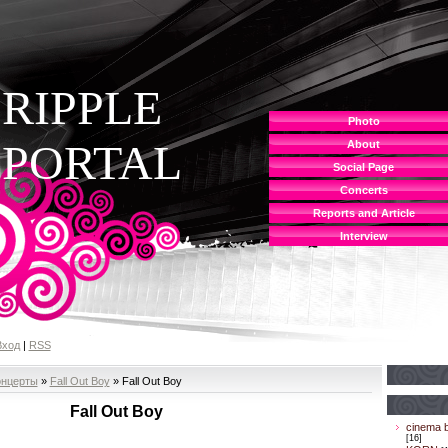
RIPPLE
Photo
PORTAL
About
Social Page
Concerts
Reports and Article
Interview
Вход
|
RSS
онцерты
»
Fall Out Boy
» Fall Out Boy
Fall Out Boy
cinema b
[16]