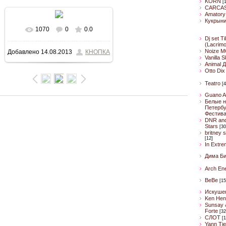
KORN
[
CARCA
Amatory
Кукрын
1070
0
0.0
В реальном размере
Dj set Ti
(Lacrim
Noize M
Добавлено
14.08.2013
КНОПКА
800x450
/ 41.0Kb
Vanilla 
Animal 
Otto Dix
Teatro
[4
Guano A
Белые н
Петербу
Фестив
DNR an
Stars
[30
britney 
[12]
In Extre
Дима Б
Arch En
BeBe
[15
Искуше
Ken Hen
Sunsay 
Forte
[32
CЛОТ
[1
Yann Ti