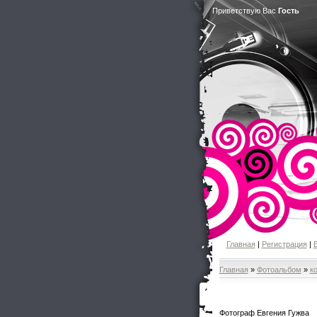
Приветствую Вас
Гость
Главная
|
Регистрация
|
Главная
»
Фотоальбом
»
к
Фотограф Евгения Гужва