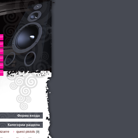
Форма входа
Категории раздела
izarre
quest pistols
[9]