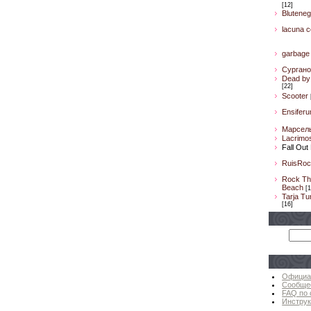
[12]
Bluteneg
lacuna co
garbage
Сургано
Dead by 
[22]
Scooter
Ensifer
Марсел
Lacrimo
Fall Out
RuisRoc
Rock Th
Beach
[1
Tarja Tu
[16]
Официа
Сообще
FAQ по 
Инструк