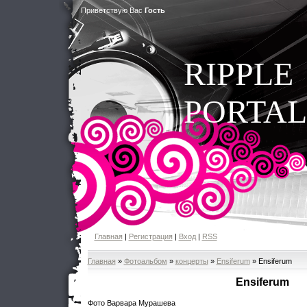
Приветствую Вас
Гость
RIPPLE
PORTAL
Главная
|
Регистрация
|
Вход
|
RSS
Главная
»
Фотоальбом
»
концерты
»
Ensiferum
» Ensiferum
Ensiferum
Фото Варвара Мурашева