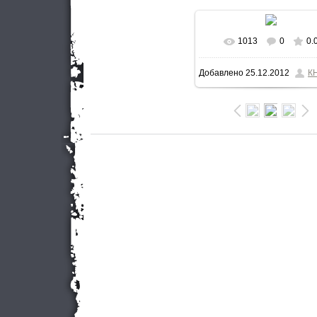
1013
0
0.
В реальном разме
Добавлено
25.12.2012
К
533x800
/ 163.2Kb