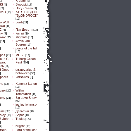
Kreator
13]
[8]
SS
Bloodpit
[4]
[17]
Ногу Свело
[5]
[9]
иксы
КАТЯ ГОРДОН
[13]
"BLONDROCK"
[15]
lo Wolff
Lordi
[27]
osa)
[11]
C
Пит Доэрти
[65]
[14]
Sky
Китай
[7]
[19]
ДжaZ
stigmata
[35]
[15]
Armin Van
[14]
Buuren
[17]
poets of the fall
]
[10]
pes
MUSE
[21]
[14]
очи С-
Tuborg Green
рга.
Fest
[208]
аль
[16]
d Dope
stratovarius &
helloween
]
[56]
spears
Versailles
[6]
mo
Kanon x kanon
[13]
[17]
илан
Within
[25]
Temptation
[11]
emy
Big Love Show
[24]
[92]
jay jay johanson
]
[19]
ние
Дельфин
[34]
[28]
sley
Sopor
[13]
[10]
& John
Tuska
[153]
]
brigitte
9]
[17]
ersen
Lord of the lost