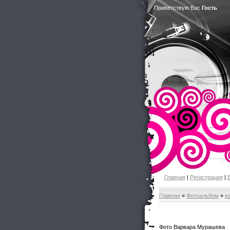
Приветствую Вас
Гость
Главная
|
Регистрация
|
Главная
»
Фотоальбом
»
к
Фото Варвара Мурашева