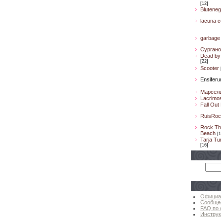
[12]
Bluteneg
lacuna co
garbage
Сургано
Dead by 
[22]
Scooter
Ensifer
Марсел
Lacrimo
Fall Out
RuisRoc
Rock Th
Beach
[1
Tarja Tu
[16]
Официа
Сообще
FAQ по 
Инструк