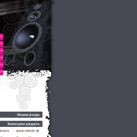
Форма входа
Категории раздела
izarre
quest pistols
[9]