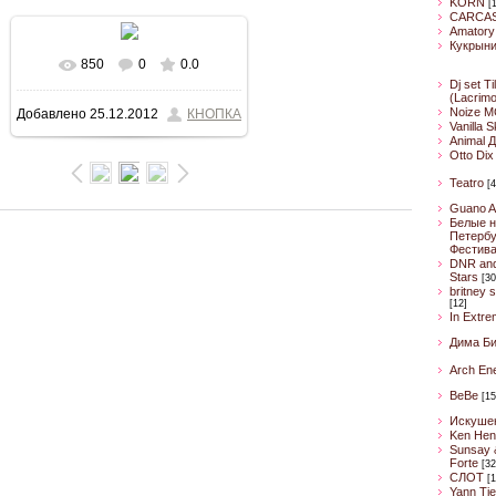
KORN
[
CARCA
Amatory
Кукрын
850
0
0.0
В реальном размере
Dj set Ti
(Lacrim
Noize M
Добавлено
25.12.2012
КНОПКА
800x533
/ 152.4Kb
Vanilla 
Animal 
Otto Dix
Teatro
[4
Guano A
Белые н
Петербу
Фестив
DNR an
Stars
[30
britney 
[12]
In Extre
Дима Б
Arch En
BeBe
[15
Искуше
Ken Hen
Sunsay 
Forte
[32
CЛОТ
[1
Yann Ti