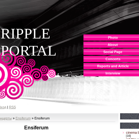
RIPPLE
Photo
PORTAL
About
Social Page
Concerts
Reports and Article
Interview
Вход
|
RSS
онцерты
»
Ensiferum
» Ensiferum
Ensiferum
cinema b
[16]