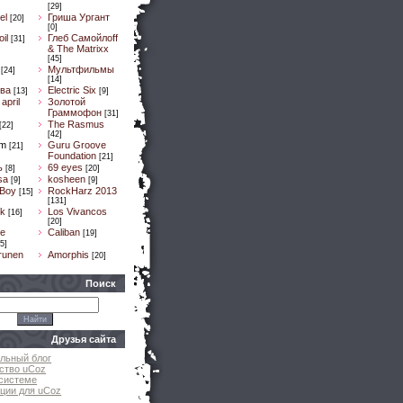
[29]
el
Гриша Ургант
[20]
[0]
il
Глеб Самойлоff
[31]
& The Matrixx
[45]
Мультфильмы
[24]
[14]
ва
Electric Six
[13]
[9]
april
Золотой
Граммофон
[31]
The Rasmus
[22]
[42]
um
Guru Groove
[21]
Foundation
[21]
ь
69 eyes
[8]
[20]
sa
kosheen
[9]
[9]
 Boy
RockHarz 2013
[15]
[131]
k
Los Vivancos
[16]
[20]
e
Caliban
[19]
5]
runen
Amorphis
[20]
Поиск
Друзья сайта
льный блог
ство uCoz
системе
ции для uCoz