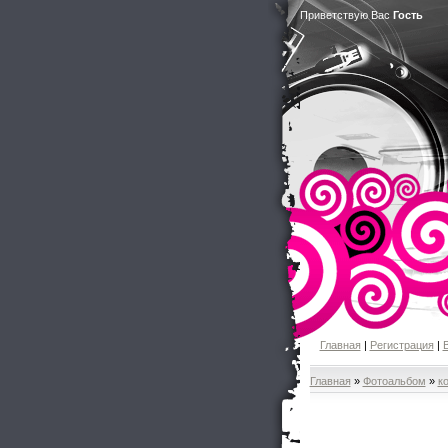
Приветствую Вас
Гость
Главная
|
Регистрация
|
Главная
»
Фотоальбом
»
к