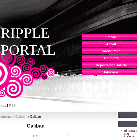
RIPPLE
Photo
PORTAL
About
Social Page
Concerts
Reports and Article
Interview
Вход
|
RSS
онцерты
»
Caliban
» Caliban
Caliban
cinema b
[16]