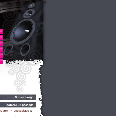
Форма входа
Категории раздела
izarre
quest pistols
[9]