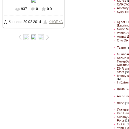
KORN
[
CARCA
Amatory
937
0
0.0
В реальном размере
Кукрын
Добавлено
20.02.2014
КНОПКА
Dj set Ti
800x532
/ 119.9Kb
(Lacrim
Noize M
Vanilla 
Animal 
Otto Dix
Teatro
[4
Guano A
Белые н
Петербу
Фестив
DNR an
Stars
[30
britney 
[12]
In Extre
Дима Б
Arch En
BeBe
[15
Искуше
Ken Hen
Sunsay 
Forte
[32
CЛОТ
[1
Yann Ti