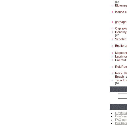
[12]
Bluteneg
lacuna co
garbage
Сургано
Dead by 
[22]
Scooter
Ensifer
Марсел
Lacrimo
Fall Out
RuisRoc
Rock Th
Beach
[1
Tarja Tu
[16]
Официа
Сообще
FAQ по 
Инструк