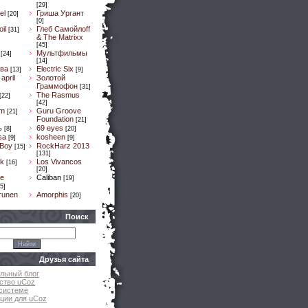
[29]
el
Гриша Ургант
[20]
[0]
il
Глеб Самойлоff
[31]
& The Matrixx
[45]
Мультфильмы
[24]
[14]
ва
Electric Six
[13]
[9]
april
Золотой
Граммофон
[31]
The Rasmus
[22]
[42]
um
Guru Groove
[21]
Foundation
[21]
ь
69 eyes
[8]
[20]
sa
kosheen
[9]
[9]
 Boy
RockHarz 2013
[15]
[131]
k
Los Vivancos
[16]
[20]
e
Caliban
[19]
5]
runen
Amorphis
[20]
Поиск
Друзья сайта
льный блог
ство uCoz
системе
ции для uCoz