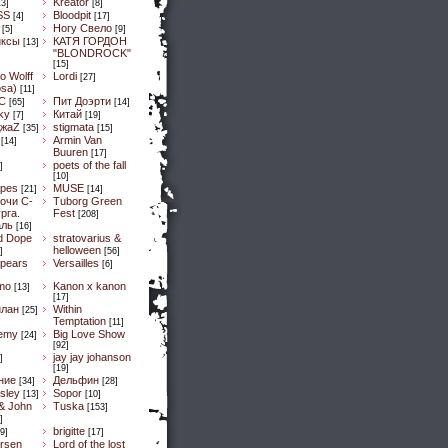
Kreator
13]
[8]
SS
Bloodpit
[4]
[17]
Ногу Свело
[5]
[9]
иксы
КАТЯ ГОРДОН
[13]
"BLONDROCK"
[15]
lo Wolff
Lordi
[27]
osa)
[11]
C
Пит Доэрти
[65]
[14]
Sky
Китай
[7]
[19]
ДжaZ
stigmata
[35]
[15]
Armin Van
[14]
Buuren
[17]
poets of the fall
]
[10]
pes
MUSE
[21]
[14]
очи С-
Tuborg Green
рга.
Fest
[208]
аль
[16]
d Dope
stratovarius &
helloween
]
[56]
spears
Versailles
[6]
mo
Kanon x kanon
[13]
[17]
илан
Within
[25]
Temptation
[11]
emy
Big Love Show
[24]
[92]
jay jay johanson
]
[19]
ние
Дельфин
[34]
[28]
sley
Sopor
[13]
[10]
& John
Tuska
[153]
]
brigitte
9]
[17]
ersen
Lord of the lost