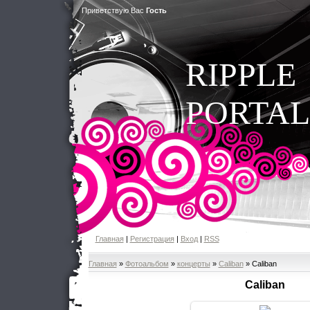
Приветствую Вас
Гость
RIPPLE
PORTAL
Главная
|
Регистрация
|
Вход
|
RSS
Главная
»
Фотоальбом
»
концерты
»
Caliban
» Caliban
Caliban