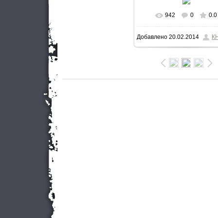
942
0
0.0
В реальном разме
Добавлено
20.02.2014
К
800x532
/ 82.6Kb