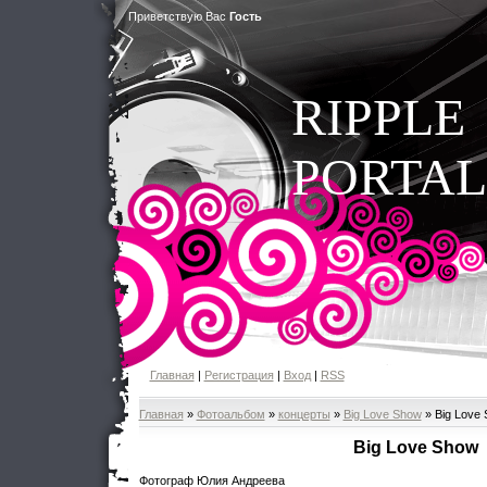
Приветствую Вас
Гость
RIPPLE
PORTAL
Главная
|
Регистрация
|
Вход
|
RSS
Главная
»
Фотоальбом
»
концерты
»
Big Love Show
» Big Love
Big Love Show
Фотограф Юлия Андреева