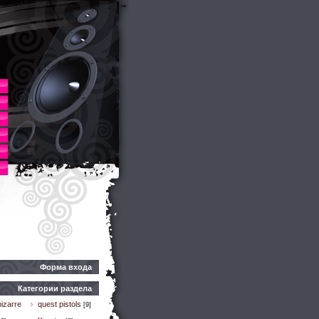
Форма входа
Категории раздела
izarre
quest pistols
[9]