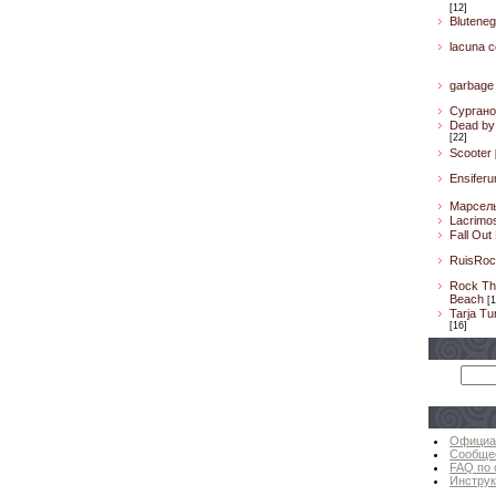
[12]
Bluteneg
lacuna co
garbage
Сургано
Dead by 
[22]
Scooter
Ensifer
Марсел
Lacrimo
Fall Out
RuisRoc
Rock Th
Beach
[1
Tarja Tu
[16]
Официа
Сообще
FAQ по 
Инструк