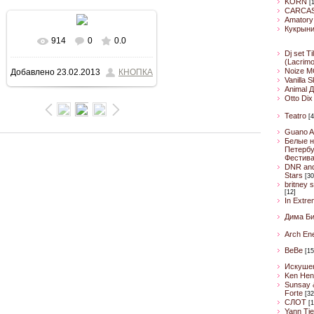
KORN
[
CARCA
Amatory
Кукрын
914
0
0.0
В реальном размере
Dj set Ti
(Lacrim
Noize M
Добавлено
23.02.2013
КНОПКА
427x640
/ 49.4Kb
Vanilla 
Animal 
Otto Dix
Teatro
[4
Guano A
Белые н
Петербу
Фестив
DNR an
Stars
[30
britney 
[12]
In Extre
Дима Б
Arch En
BeBe
[15
Искуше
Ken Hen
Sunsay 
Forte
[32
CЛОТ
[1
Yann Ti