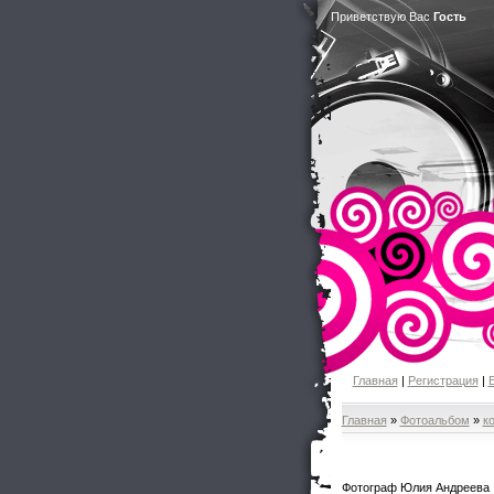
Приветствую Вас
Гость
Главная
|
Регистрация
|
Главная
»
Фотоальбом
»
к
Фотограф Юлия Андреева