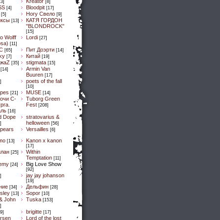
Kreator
13]
[8]
SS
Bloodpit
[4]
[17]
Ногу Свело
[5]
[9]
иксы
КАТЯ ГОРДОН
[13]
"BLONDROCK"
[15]
lo Wolff
Lordi
[27]
osa)
[11]
C
Пит Доэрти
[65]
[14]
Sky
Китай
[7]
[19]
ДжaZ
stigmata
[35]
[15]
Armin Van
[14]
Buuren
[17]
poets of the fall
]
[10]
pes
MUSE
[21]
[14]
очи С-
Tuborg Green
рга.
Fest
[208]
аль
[16]
d Dope
stratovarius &
helloween
]
[56]
spears
Versailles
[6]
mo
Kanon x kanon
[13]
[17]
илан
Within
[25]
Temptation
[11]
emy
Big Love Show
[24]
[92]
jay jay johanson
]
[19]
ние
Дельфин
[34]
[28]
sley
Sopor
[13]
[10]
& John
Tuska
[153]
]
brigitte
9]
[17]
ersen
Lord of the lost