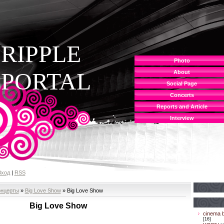
RIPPLE
Photo
PORTAL
About
Social Page
Concerts
Reports and Article
Interview
Вход
|
RSS
онцерты
»
Big Love Show
» Big Love Show
Big Love Show
cinema b
[16]