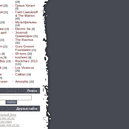
[29]
el
Гриша Ургант
[20]
[0]
il
Глеб Самойлоff
[31]
& The Matrixx
[45]
Мультфильмы
[24]
[14]
ва
Electric Six
[13]
[9]
april
Золотой
Граммофон
[31]
The Rasmus
[22]
[42]
um
Guru Groove
[21]
Foundation
[21]
ь
69 eyes
[8]
[20]
sa
kosheen
[9]
[9]
 Boy
RockHarz 2013
[15]
[131]
k
Los Vivancos
[16]
[20]
e
Caliban
[19]
5]
runen
Amorphis
[20]
Поиск
Друзья сайта
льный блог
ство uCoz
системе
ции для uCoz