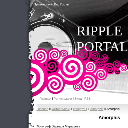
Приветствую Вас
Гость
RIPPLE
PORTAL
Главная
|
Регистрация
|
Вход
|
RSS
Главная
»
Фотоальбом
»
концерты
»
Amorphis
» Amorphis
Amorphis
Фотограф Варвара Мурашева