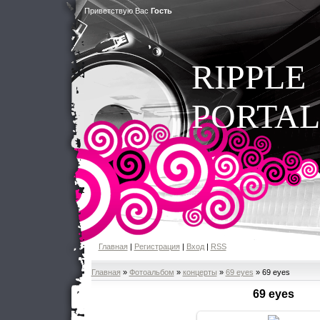
Приветствую Вас
Гость
RIPPLE
PORTAL
Главная
|
Регистрация
|
Вход
|
RSS
Главная
»
Фотоальбом
»
концерты
»
69 eyes
» 69 eyes
69 eyes