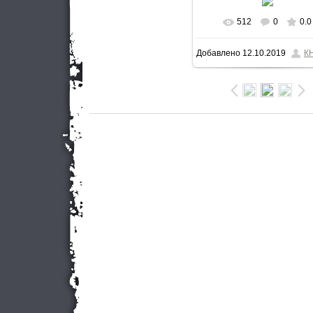
512
0
0.0
В реальном разме
Добавлено
12.10.2019
К
800x533
/ 168.1Kb