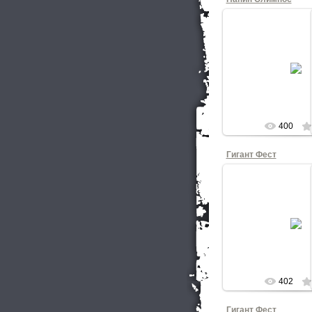
15.07.20
КНОП
400
Гигант Фест
27.03.20
Папин Олим
КНОП
402
Гигант Фест