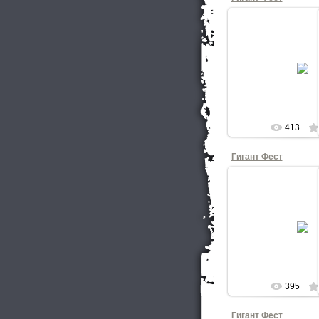
27.03.20
Папин Олим
КНОП
413
Гигант Фест
27.03.20
Шоколадный 
КНОП
395
Гигант Фест