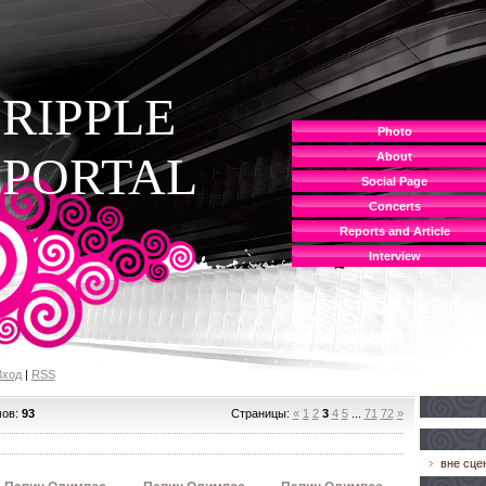
RIPPLE
Photo
PORTAL
About
Social Page
Concerts
Reports and Article
Interview
Вход
|
RSS
мов:
93
Страницы
:
«
1
2
3
4
5
...
71
72
»
вне сце