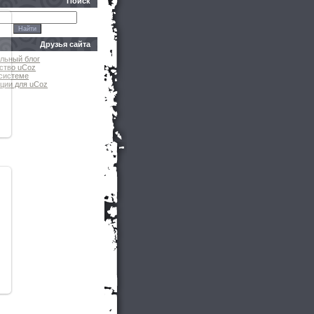
Поиск
Друзья сайта
льный блог
ство uCoz
системе
ции для uCoz