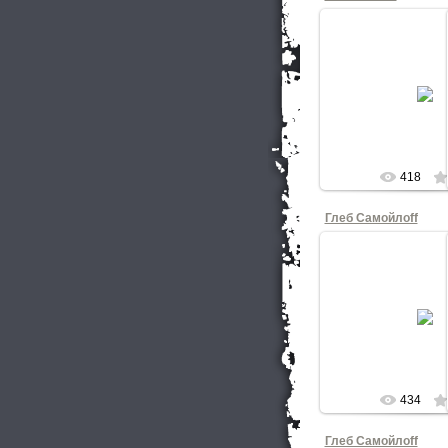
27.03.20
Шоколадный 
КНОП
418
Глеб Самойлоff
02.03.20
Фотограф Божена
КНОП
434
Глеб Самойлоff