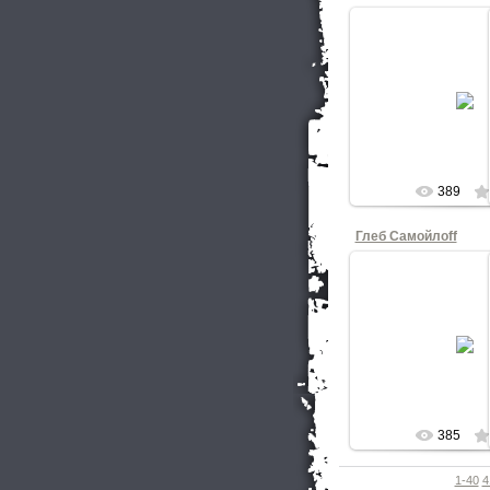
02.03.20
Фотограф Божена
КНОП
389
Глеб Самойлоff
02.03.20
Фотограф Божена
КНОП
385
1-40
4