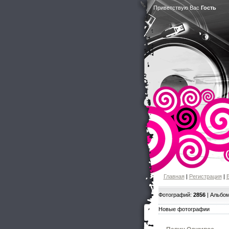
Приветствую Вас
Гость
Главная
|
Регистрация
|
Фотографий:
2856
| Альбо
Новые фотографии