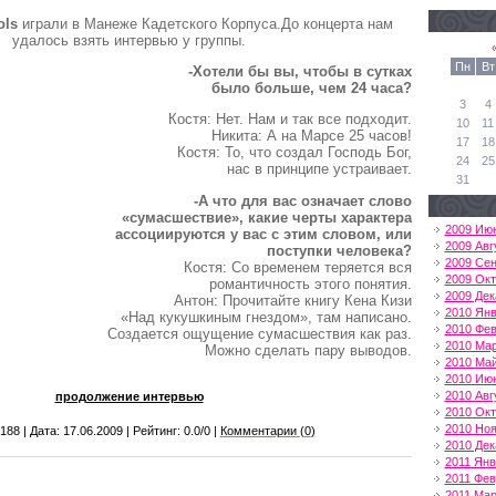
ols
играли в Манеже Кадетского Корпуса.До концерта нам
удалось взять интервью у группы.
Пн
Вт
-Хотели бы вы, чтобы в сутках
было больше, чем 24 часа?
3
4
Костя: Нет. Нам и так все подходит.
10
11
Никита: А на Марсе 25 часов!
17
18
Костя: То, что создал Господь Бог,
24
25
нас в принципе устраивает.
31
-А что для вас означает слово
«сумасшествие», какие черты характера
2009 Ию
ассоциируются у вас с этим словом, или
2009 Авг
поступки человека?
2009 Се
Костя: Со временем теряется вся
2009 Ок
романтичность этого понятия.
2009 Дек
Антон: Прочитайте книгу Кена Кизи
2010 Ян
«Над кукушкиным гнездом», там написано.
2010 Фе
Создается ощущение сумасшествия как раз.
2010 Ма
Можно сделать пару выводов.
2010 Ма
2010 Ию
2010 Авг
продолжение интервью
2010 Ок
2010 Но
188 | Дата:
17.06.2009
| Рейтинг: 0.0/0 |
Комментарии
(0
)
2010 Дек
2011 Ян
2011 Фе
2011 Мар