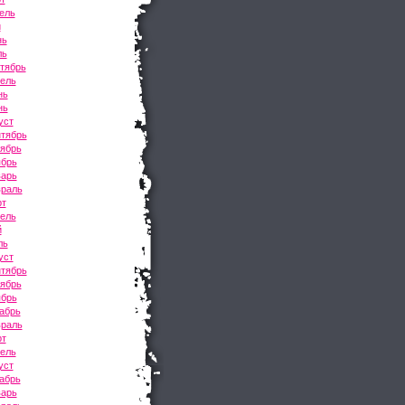
ель
й
нь
ль
тябрь
рель
нь
нь
уст
нтябрь
тябрь
ябрь
варь
враль
рт
рель
й
ль
уст
нтябрь
тябрь
ябрь
абрь
враль
рт
рель
уст
абрь
варь