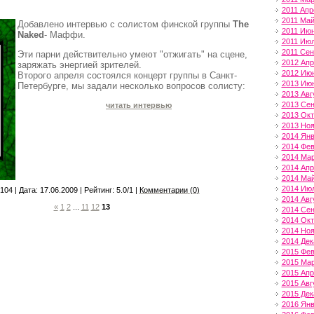
2011 Апр
2011 Ма
Добавлено интервью с солистом финской группы
The
2011 Ию
Naked
- Маффи.
2011 Ию
2011 Сен
Эти парни действительно умеют "отжигать" на сцене,
2012 Ап
заряжать энергией зрителей.
2012 Ию
Второго апреля состоялся концерт группы в Санкт-
2013 Ию
Петербурге, мы задали несколько вопросов солисту:
2013 Авг
2013 Се
читать интервью
2013 Ок
2013 Но
2014 Ян
2014 Фе
2014 Ма
2014 Ап
2014 Ма
2014 Ию
104 | Дата:
17.06.2009
| Рейтинг: 5.0/1 |
Комментарии
(0
)
2014 Авг
«
1
2
...
11
12
13
2014 Се
2014 Ок
2014 Но
2014 Дек
2015 Фе
2015 Ма
2015 Ап
2015 Авг
2015 Дек
2016 Ян