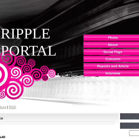
RIPPLE
Photo
PORTAL
About
Social Page
Concerts
Reports and Article
Interview
Вход
|
RSS
ов
вью