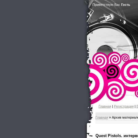
Приветствую Вас
Гость
Главная
|
Регистрация
|
Главная
»
Архив материал
Quest Pistols. интер