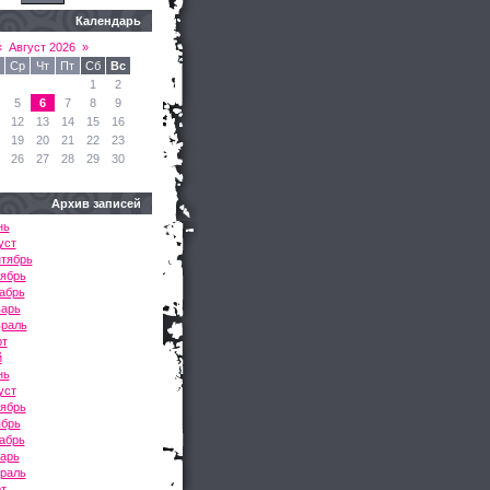
Календарь
«
Август 2026
»
Ср
Чт
Пт
Сб
Вс
1
2
5
6
7
8
9
12
13
14
15
16
19
20
21
22
23
26
27
28
29
30
Архив записей
нь
уст
нтябрь
тябрь
абрь
варь
враль
рт
й
нь
уст
тябрь
ябрь
абрь
варь
враль
т