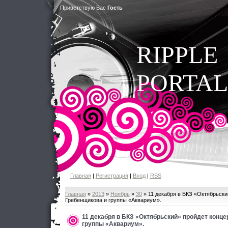
Приветствую Вас
Гость
RIPPLE
PORTAL
Главная
|
Регистрация
|
Вход
|
RSS
Главная
»
2013
»
Ноябрь
»
30
» 11 декабря в БКЗ «Октябрьски
Гребенщикова и группы «Аквариум».
11 декабря в БКЗ «Октябрьский» пройдет конце
группы «Аквариум».