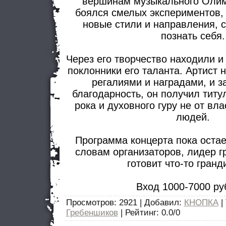
вершинам музыкального Олим
боялся смелых экспериментов,
новые стили и направления, с
познать себя.
Через его творчество находили и
поклонники его таланта. Артист н
регалиями и наградами, и за
благодарность, он получил титу
рока и духовного гуру не от вла
людей.
Программа концерта пока остает
словам организаторов, лидер 
готовит что-то гранд
Вход 1000-7000 ру
Просмотров
: 2921 |
Добавил
:
КНОПКА
|
Гребеншиков
|
Рейтинг
:
0.0
/
0